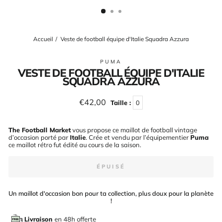
(ESC)
Accueil
/
Veste de football équipe d'Italie Squadra Azzura
PUMA
VESTE DE FOOTBALL ÉQUIPE D'ITALIE
SQUADRA AZZURA
Prix
€42,00
Taille :
0
régulier
The Football Market
vous propose ce maillot de football vintage
d’occasion porté par
Italie
. Crée et vendu par l’équipementier
Puma
ce maillot rétro fut édité au cours de la saison
.
ÉPUISÉ
Un maillot d'occasion bon pour ta collection, plus doux pour la planète
!
Livraison
en 48h offerte