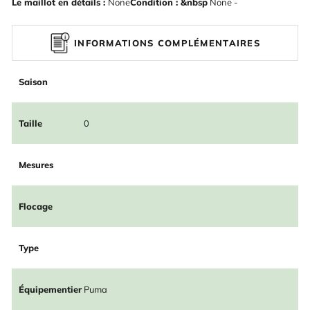
Le maillot en détails :
None
Condition : &nbsp
None -
INFORMATIONS COMPLÉMENTAIRES
Saison
Taille
0
Mesures
Flocage
Type
Équipementier
Puma