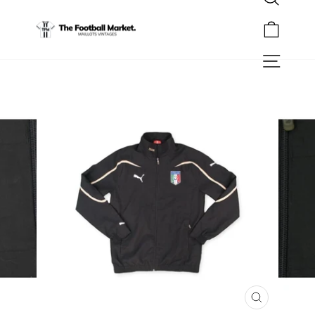
Rechercher
Passer
au
Panier
contenu
Navigation
FERMER