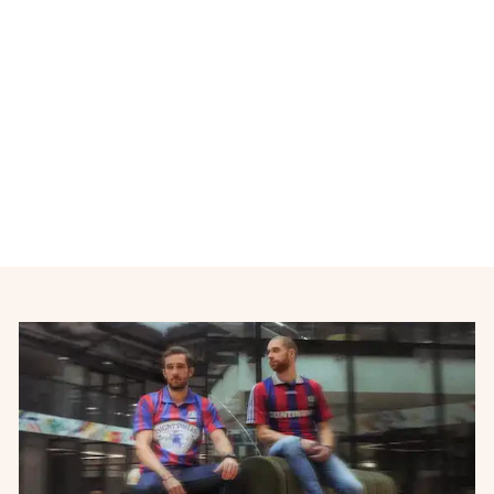
Veste de football équipe
d'Italie Squadra Azzura
PUMA
€42,00