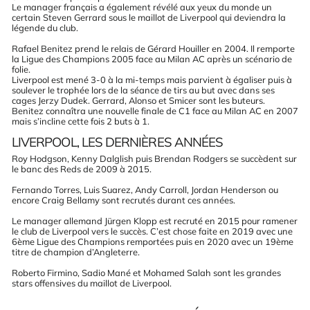
Le manager français a également révélé aux yeux du monde un
certain
Steven Gerrard
sous le maillot de Liverpool qui deviendra la
légende du club.
Rafael Benitez prend le relais de Gérard Houiller en 2004. Il remporte
la Ligue des Champions 2005 face au
Milan AC
après un scénario de
folie.
Liverpool est mené 3-0 à la mi-temps mais parvient à égaliser puis à
soulever le trophée lors de la séance de tirs au but avec dans ses
cages Jerzy Dudek. Gerrard, Alonso et Smicer sont les buteurs.
Benitez connaîtra une nouvelle finale de C1 face au Milan AC en 2007
mais s’incline cette fois 2 buts à 1.
LIVERPOOL, LES DERNIÈRES ANNÉES
Roy Hodgson, Kenny Dalglish puis Brendan Rodgers se succèdent sur
le banc des Reds de 2009 à 2015.
Fernando Torres, Luis Suarez, Andy Carroll, Jordan Henderson ou
encore Craig Bellamy sont recrutés durant ces années.
Le manager allemand Jürgen Klopp est recruté en 2015 pour ramener
le club de Liverpool vers le succès. C’est chose faite en 2019 avec une
6ème Ligue des Champions remportées puis en 2020 avec un 19ème
titre de champion d’Angleterre.
Roberto Firmino, Sadio Mané et Mohamed Salah sont les grandes
stars offensives du maillot de Liverpool.