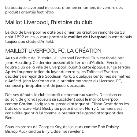
La boutique Liverpool ne cesse, d'année en année, de vendre des
produits orientés foot rétro.
Maillot Liverpool, l’histoire du club
Le club de Liverpool ne date pas d’hier. Sa création remonte au 13
août 1892 et les joueurs portant le
maillot de Liverpool
jouent depuis
toujours au stade d’Anfield.
MAILLOT LIVERPOOL FC, LA CRÉATION
Au tout début de l’histoire, le Liverpool Football Club est fondé par
John Houlding. Ce dernier possédait le terrain d’Anfield. Everton,
l’autre club de la ville de Liverpool, jouait à cette époque sur ce terrain.
Après l’augmentation du loyer du terrain, les Toffees d’Everton
décident de rejoindre Goodison Park, à quelques centaines de mètres
d’Anfield. John McKenna est le premier manager du Liverpool FC,
composé principalement de joueurs écossais.
Dès ses débuts, le club connaît de nombreux succès. De saison en
saison, de grands joueurs se succèdent sous le maillot Liverpool
comme Gordon Hodgson au poste d’attaquant, Elisha Scott dans les
buts ou encore Matt Busby au poste d’ailier. Harry Chambers est
considéré quant à lui comme le premier très grand attaquant des
Reds.
Sous les ordres de Georges Kay, des joueurs comme Bob Paisley,
Bishop Auckland ou Billy Liddell se révèlent.