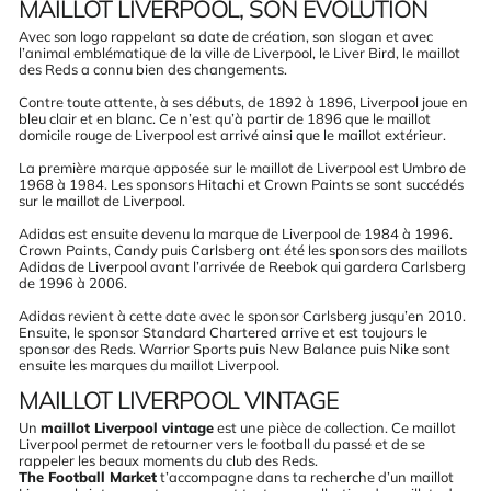
MAILLOT LIVERPOOL, SON ÉVOLUTION
Avec son logo rappelant sa date de création, son slogan et avec
l’animal emblématique de la ville de Liverpool, le Liver Bird, le maillot
des Reds a connu bien des changements.
Contre toute attente, à ses débuts, de 1892 à 1896, Liverpool joue en
bleu clair et en blanc. Ce n’est qu’à partir de 1896 que le maillot
domicile rouge de Liverpool est arrivé ainsi que le maillot extérieur.
La première marque apposée sur le maillot de Liverpool est Umbro de
1968 à 1984. Les sponsors Hitachi et Crown Paints se sont succédés
sur le maillot de Liverpool.
Adidas est ensuite devenu la marque de Liverpool de 1984 à 1996.
Crown Paints, Candy puis Carlsberg ont été les sponsors des maillots
Adidas de Liverpool avant l’arrivée de Reebok qui gardera Carlsberg
de 1996 à 2006.
Adidas revient à cette date avec le sponsor Carlsberg jusqu’en 2010.
Ensuite, le sponsor Standard Chartered arrive et est toujours le
sponsor des Reds. Warrior Sports puis New Balance puis Nike sont
ensuite les marques du maillot Liverpool.
MAILLOT LIVERPOOL VINTAGE
Un
maillot Liverpool vintage
est une pièce de collection. Ce maillot
Liverpool permet de retourner vers le football du passé et de se
rappeler les beaux moments du club des Reds.
The Football Market
t’accompagne dans ta recherche d’un maillot