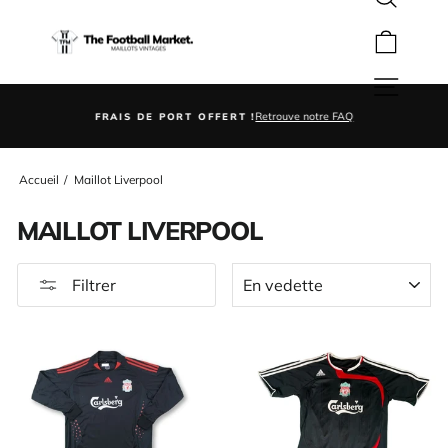
Rechercher
Passer
au
Panier
contenu
Navigation
pe
P
Retrouve notre FAQ
FRAIS DE PORT OFFERT !
Diaporama
Pause
Accueil
/
Maillot Liverpool
MAILLOT LIVERPOOL
APPLIQUER
Filtrer