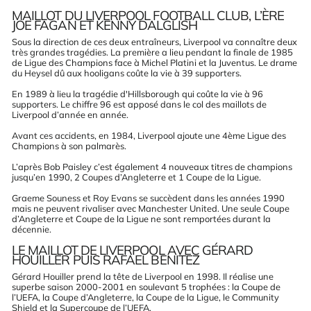
MAILLOT DU LIVERPOOL FOOTBALL CLUB, L’ÈRE
JOE FAGAN ET KENNY DALGLISH
Sous la direction de ces deux entraîneurs, Liverpool va connaître deux
très grandes tragédies. La première a lieu pendant la finale de 1985
de Ligue des Champions face à Michel Platini et la
Juventus
. Le drame
du Heysel dû aux hooligans coûte la vie à 39 supporters.
En 1989 à lieu la tragédie d'Hillsborough qui coûte la vie à 96
supporters. Le chiffre 96 est apposé dans le col des maillots de
Liverpool d’année en année.
Avant ces accidents, en 1984, Liverpool ajoute une 4ème Ligue des
Champions à son palmarès.
L’après Bob Paisley c’est également 4 nouveaux titres de champions
jusqu’en 1990, 2 Coupes d’Angleterre et 1 Coupe de la Ligue.
Graeme Souness et Roy Evans se succèdent dans les années 1990
mais ne peuvent rivaliser avec
Manchester United
. Une seule Coupe
d’Angleterre et Coupe de la Ligue ne sont remportées durant la
décennie.
LE MAILLOT DE LIVERPOOL AVEC GÉRARD
HOUILLER PUIS RAFAEL BENITEZ
Gérard Houiller prend la tête de Liverpool en 1998. Il réalise une
superbe saison 2000-2001 en soulevant 5 trophées : la Coupe de
l’UEFA, la Coupe d’Angleterre, la Coupe de la Ligue, le Community
Shield et la Supercoupe de l’UEFA.