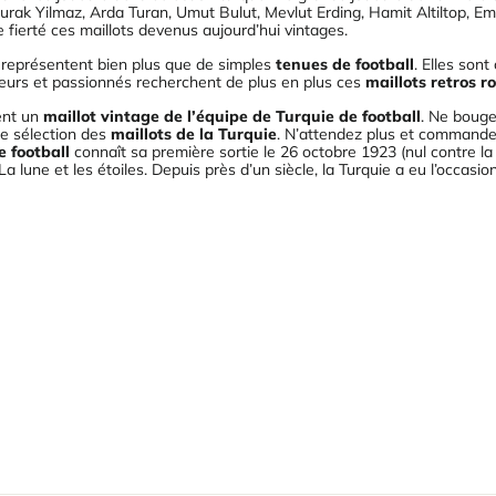
ak Yilmaz, Arda Turan, Umut Bulut, Mevlut Erding, Hamit Altiltop, E
fierté ces maillots devenus aujourd’hui vintages.
représentent bien plus que de simples
tenues de football
. Elles son
neurs et passionnés recherchent de plus en plus ces
maillots retros r
ent un
maillot vintage de l’équipe de Turquie de football
. Ne bouge
ge sélection des
maillots de la Turquie
. N’attendez plus et commande
e football
connaît sa première sortie le 26 octobre 1923 (nul contre 
 La lune et les étoiles. Depuis près d’un siècle, la Turquie a eu l’occas