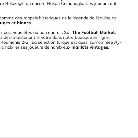
mre Belozoglu ou encore Hakan Calhanoglu. Ces joueurs ont
t comme des rappels historiques de la légende de l’équipe de
ouges et blancs
.
z pas, vous êtes au bon endroit. Sur
The Football Market
,
z dès-maintenant le votre dans notre boutique en ligne.
la Roumanie 2-2). La sélection turque est aussi surnommée
Ay-
ion d’habiller ses joueurs de nombreux
maillots vintages
.