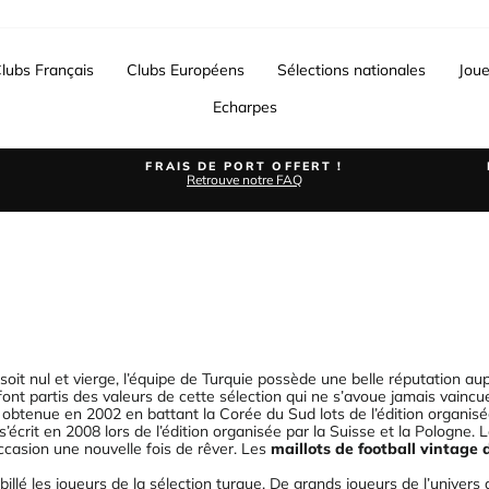
lubs Français
Clubs Européens
Sélections nationales
Joue
Echarpes
FRAIS DE PORT OFFERT !
Retrouve notre FAQ
Diaporama
Pause
oit nul et vierge, l’équipe de Turquie possède une belle réputation aup
ont partis des valeurs de cette sélection qui ne s’avoue jamais vain
 obtenue en 2002 en battant la Corée du Sud lots de l’édition organi
écrit en 2008 lors de l’édition organisée par la
Suisse
et la Pologne. Lo
’occasion une nouvelle fois de rêver. Les
maillots de football vintage 
illé les joueurs de la sélection turque. De grands joueurs de l’univers 