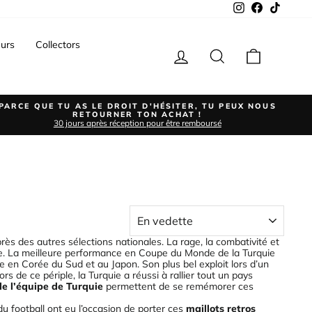
Instagram
Facebook
TikTok
urs
Collectors
Se connecter
Rechercher
Panier
PARCE QUE TU AS LE DROIT D'HÉSITER, TU PEUX NOUS
RETOURNER TON ACHAT !
30 jours après réception pour être remboursé
APPLIQUER
rès des autres sélections nationales. La rage, la combativité et
cue. La meilleure performance en Coupe du Monde de la Turquie
sée en Corée du Sud et au
Japon
. Son plus bel exploit lors d’un
rs de ce périple, la Turquie a réussi à rallier tout un pays
de l’équipe de Turquie
permettent de se remémorer ces
du football ont eu l’occasion de porter ces
maillots retros