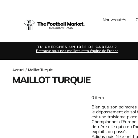
Passer
au
contenu
Nouveautés
C
TU CHERCHES UN IDÉE DE CADEAU ?
Retrouve tous nos maillots rétro équipe de France
Accueil
/
Maillot Turquie
MAILLOT TURQUIE
0 item
Bien que son palmarès s
le dépassement de soi f
est une troisième place
Championnat d’Europe s’
derrière elle qui a eu l
exploits du passé.
Adidas puis Nike ont hab