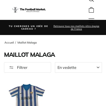
Rechercher
Passer
au
Panier
contenu
Navigation
ion
Retrouve tous nos maillots rétro équipe
TU CHERCHES UN IDÉE DE
Diaporama
é
de France
CADEAU ?
Pause
Accueil
/
Maillot Malaga
MAILLOT MALAGA
APPLIQUER
Filtrer