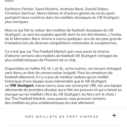
stars.
Karlheinz Förster, Sami Khedira, Andreas Beck, Daniel Didavi,
Christian Gentner, Mario Gómez et d'autres génies du roi du sport
portaient leurs numéros dans les maillots classiques du VB Stuttgart,
plus iconiques.
Mais ce qui fait la valeur des maillots de football classiques du VB
Stuttgart, ce sont les exploits sportifs dont ils ont été témoins. L'herbe
de la Mercedes-Benz Arena a connu quelques-uns de ses plus grands
triomphes lors de diverses compétitions nationales et européennes.
Ce n'est que sur The Football Market que vous aurez la chance
d'obtenir certains des maillots de football VB Stuttgart vintages les
plus emblématiques de l'histoire de ce club.
Disponibles en tailles XS, M, L et XL, entre autres, ces tenues vintaged
sont dans un état de conservation inégalé. Pour les amateurs de
football allemand, il n'y a pas de meilleur cadeau qu'un maillot
historique d'une équipe aussi mémorable que le VB Stuttgart.
Le
VfB Stuttgart
, mieux connu sous son acronyme VfB, est une équipe
allemande de
première division
qui a fait ses preuves et qui a laissé sa
marque sur les maillots rétro du VB Stuttgart, les fans ont le choix !
Sur The Football Market, vous pouvez vous procurer certains
des maillots les plus emblématiques du club allemand.
NOS MAILLOTS DE FOOT VINTAGE