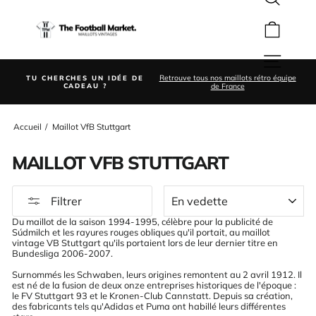
Rechercher
Passer
au
Panier
contenu
Navigation
ion
Retrouve tous nos maillots rétro équipe
TU CHERCHES UN IDÉE DE
Diaporama
é
de France
CADEAU ?
Pause
Accueil
/
Maillot VfB Stuttgart
MAILLOT VFB STUTTGART
APPLIQUER
Filtrer
Du maillot de la saison 1994-1995, célèbre pour la publicité de
Súdmilch et les rayures rouges obliques qu'il portait, au maillot
vintage VB Stuttgart qu'ils portaient lors de leur dernier titre en
Bundesliga 2006-2007.
Surnommés les Schwaben, leurs origines remontent au 2 avril 1912. Il
est né de la fusion de deux onze entreprises historiques de l'époque :
le FV Stuttgart 93 et le Kronen-Club Cannstatt. Depuis sa création,
des fabricants tels qu'Adidas et Puma ont habillé leurs différentes