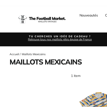
Passer
au
contenu
Nouveautés
C
TU CHERCHES UN IDÉE DE CADEAU ?
Retrouve tous nos maillots rétro équipe de France
Accueil
/
Maillots Mexicains
MAILLOTS MEXICAINS
1 item