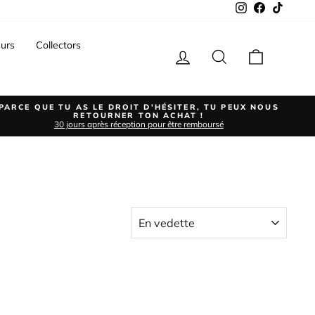
Instagram
Facebook
TikTok
urs
Collectors
Se connecter
Rechercher
Panier
PARCE QUE TU AS LE DROIT D'HÉSITER, TU PEUX NOUS
RETOURNER TON ACHAT !
30 jours après réception pour être remboursé
APPLIQUER