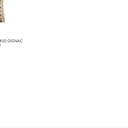
le #10 GIGNAC
0