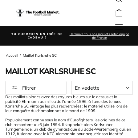
Rechercher
Passer
au
Panier
contenu
Navigation
ion
Retrouve tous nos maillots rétro équipe
TU CHERCHES UN IDÉE DE
Diaporama
é
de France
CADEAU ?
Pause
Accueil
/
Maillot Karlsruhe SC
MAILLOT KARLSRUHE SC
APPLIQUER
Filtrer
Des maillots blancs avec des rayures bleues sur le dessus et la
publicité Ehrmann au milieu de l'année 1996, à l'une des tenues
Karlsruhe SC vintage les plus recherchées : le matériel utilisé lors de
leur conquête du championnat allemand de 1909.
Populairement connu sous le nom d'Eurofighters, les origines de ce
club remontent au 6 juin 1894. Il s'appelait alors Karlsruher
Turngemeinde, un club de gymnastique du Bade-Wurtemberg qui, en
1912, fusionna avec le KFC Alemannia pour acquérir son identité