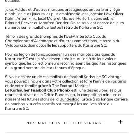
actuelle.
Jako, Adidas et d'autres marques prestigieuses ont eu le privilège
d'habiller leurs joueurs les plus emblématiques : Joachim Löw, Oliver
Kahn, Anton Fink, Josef Marx et Michael Harforth, sans oublier
Edmund Becker ou Manfred Bender. On se souvient encore de leurs
numéros sur le maillot de football rétro du Karlsruhe SC.
Témoin des grands triomphes de l'UEFA Intertoto Cup, du
Championnat d'Allemagne et d'autres compétitions, le terrain du
Wildparkstadion accueille les supporters du Karlsruhe SC.
Pour sa légion de fans, posséder l'un des maillots classiques du
Karlsruhe SC est un rêve devenu réalité. Au-delà de leur valeur
symbolique, les collectionneurs reconnaissent les qualités historiques
d'un grand nombre de leurs tenues d'époque.
Si vous désirez un de ces maillots de football Karlsruhe SC vintage,
vous pouvez l'inclure dans votre collection et faire l'envie de vos amis
et de votre famille grâce à The Football Market !
Le
Karlsruher Fussball Club Phönix
est l'une des équipes les plus
représentatives de la Dritte Bundesliga, la compétition mineure où
naissent les futures stars de la
Bundesliga
. Grâce à sa longue carrière,
de nombreux succès sportifs ont marqué les maillots rétro du
Karlsruhe SC.
NOS MAILLOTS DE FOOT VINTAGE