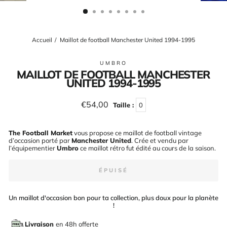
(ESC)
Accueil
/
Maillot de football Manchester United 1994-1995
UMBRO
MAILLOT DE FOOTBALL MANCHESTER
UNITED 1994-1995
Prix
€54,00
Taille :
0
régulier
The Football Market
vous propose ce maillot de football vintage
d’occasion porté par
Manchester United
. Crée et vendu par
l’équipementier
Umbro
ce maillot rétro fut édité au cours de la saison
.
ÉPUISÉ
Un maillot d'occasion bon pour ta collection, plus doux pour la planète
!
Livraison
en 48h offerte