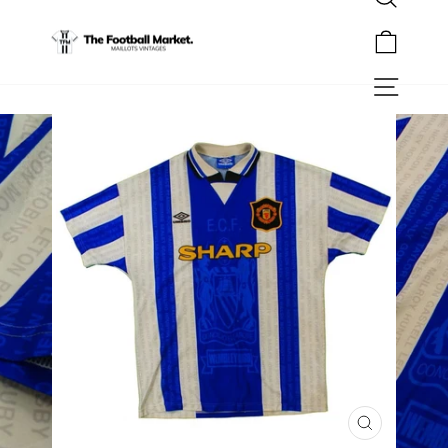
Rechercher
Passer
au
Panier
contenu
Navigation
FERMER