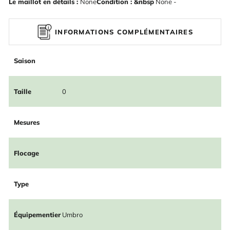
Le maillot en détails :
None
Condition : &nbsp
None -
INFORMATIONS COMPLÉMENTAIRES
Saison
Taille
0
Mesures
Flocage
Type
Équipementier
Umbro