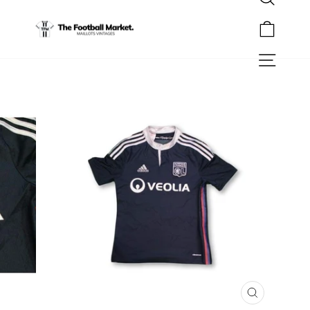
Rechercher
Passer
au
Panier
contenu
Navigation
FERMER