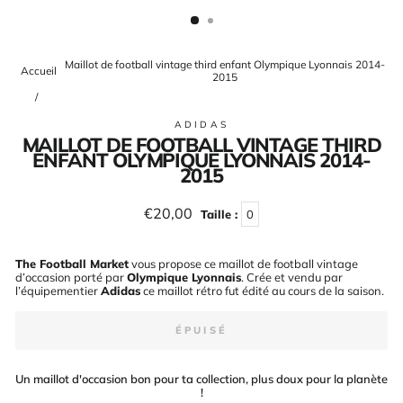
(ESC)
Maillot de football vintage third enfant Olympique Lyonnais 2014-
Accueil
2015
/
ADIDAS
MAILLOT DE FOOTBALL VINTAGE THIRD
ENFANT OLYMPIQUE LYONNAIS 2014-
2015
Prix
€20,00
Taille :
0
régulier
The Football Market
vous propose ce maillot de football vintage
d’occasion porté par
Olympique Lyonnais
. Crée et vendu par
l’équipementier
Adidas
ce maillot rétro fut édité au cours de la saison
.
ÉPUISÉ
Un maillot d'occasion bon pour ta collection, plus doux pour la planète
!