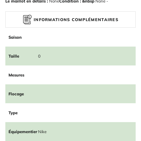
Le maillot en détails :
None
Condition : &nbsp
None -
INFORMATIONS COMPLÉMENTAIRES
Saison
Taille
0
Mesures
Flocage
Type
Équipementier
Nike