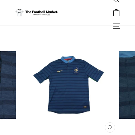
Rechercher
Passer
au
Panier
contenu
Navigation
FERMER