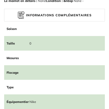
Le maillot en détails :
None
Condition : &nbsp
None -
INFORMATIONS COMPLÉMENTAIRES
Saison
Taille
0
Mesures
Flocage
Type
Équipementier
Nike