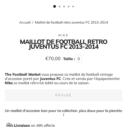
(ESC)
Accueil
/
Maillot de football retro Juventus FC 2013-2014
NIKE
MAILLOT DE FOOTBALL RETRO
JUVENTUS FC 2013-2014
Prix
€70,00
Taille :
0
régulier
The Football Market
vous propose ce maillot de football vintage
d’occasion porté par
Juventus FC
. Crée et vendu par l’équipementier
Nike
ce maillot rétro fut édité au cours de la saison
.
ÉPUISÉ
Un maillot d'occasion bon pour ta collection, plus doux pour la planète
!
Livraison
en 48h offerte