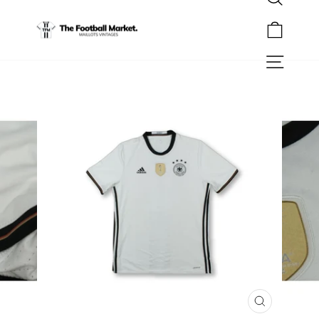
Rechercher
Passer
au
Panier
contenu
Navigation
FERMER