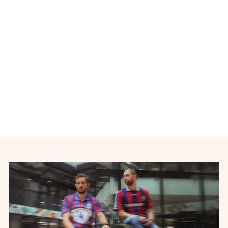
Maillot de football rétro
domicile FC Porto N°9
FALCAO 2009-2010
NIKE
€55,00