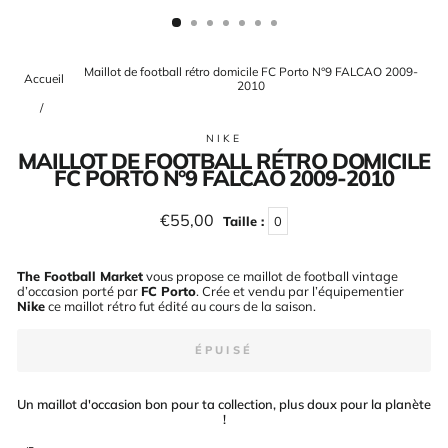
(ESC)
Maillot de football rétro domicile FC Porto N°9 FALCAO 2009-
Accueil
2010
/
NIKE
MAILLOT DE FOOTBALL RÉTRO DOMICILE
FC PORTO N°9 FALCAO 2009-2010
Prix
€55,00
Taille :
0
régulier
The Football Market
vous propose ce maillot de football vintage
d’occasion porté par
FC Porto
. Crée et vendu par l’équipementier
Nike
ce maillot rétro fut édité au cours de la saison
.
ÉPUISÉ
Un maillot d'occasion bon pour ta collection, plus doux pour la planète
!