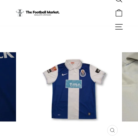
Rechercher
Passer
au
Panier
contenu
Navigation
FERMER