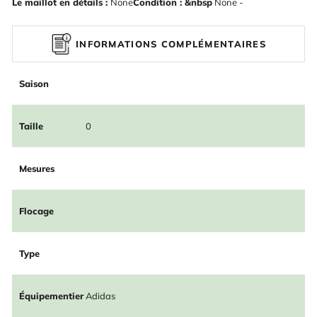
Le maillot en détails :
None
Condition : &nbsp
None -
INFORMATIONS COMPLÉMENTAIRES
Saison
Taille
0
Mesures
Flocage
Type
Équipementier
Adidas