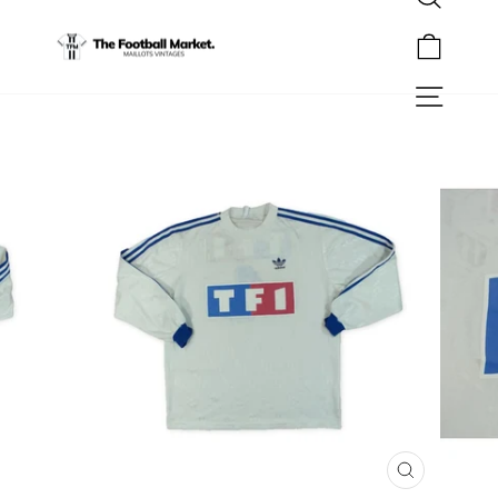
Rechercher
Passer
au
Panier
contenu
Navigation
FERMER