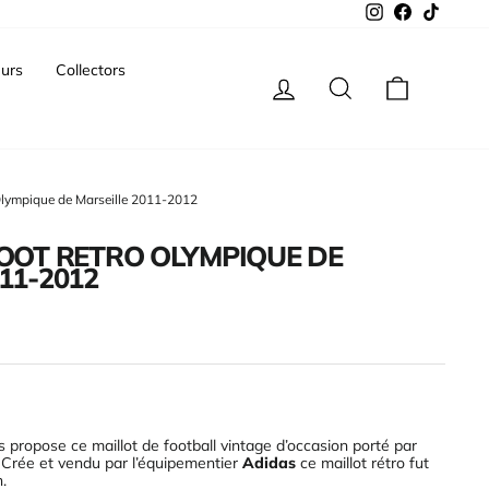
Instagram
Facebook
TikTok
urs
Collectors
Se connecter
Rechercher
Panier
 Olympique de Marseille 2011-2012
FOOT RETRO OLYMPIQUE DE
11-2012
 propose ce maillot de football vintage d’occasion porté par
. Crée et vendu par l’équipementier
Adidas
ce maillot rétro fut
n
.