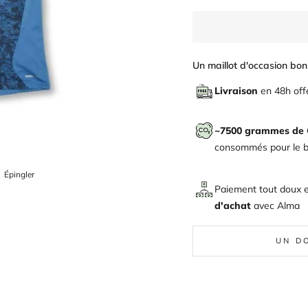
Un maillot d'occasion bon 
Livraison
en 48h off
~7500 grammes de
consommés pour le bi
ger
Épingler
Épingler
sur
Paiement tout doux 
Pinterest
d'achat
avec
Alma
UN D