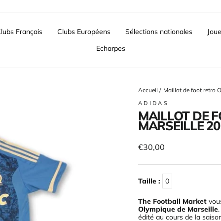
lubs Français
Clubs Européens
Sélections nationales
Joue
Echarpes
Accueil
/
Maillot de foot retro
ADIDAS
MAILLOT DE 
MARSEILLE 20
Prix
€30,00
régulier
Taille :
0
The Football Market
vous
Olympique de Marseille
édité au cours de la saiso