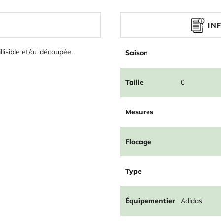
IN
illisible et/ou découpée.
Saison
Taille
0
Mesures
Flocage
Type
Équipementier
Adidas