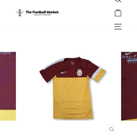
Rechercher
Passer
au
Panier
contenu
Navigation
FERMER