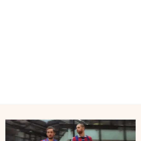
Épuisé
Maillot de foot rétro
entrainement Galatasaray
années 2010
NIKE
€20,00