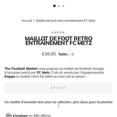
(ESC)
Accueil
/
Maillot de foot retro entraînement FC Metz
KAPPA
MAILLOT DE FOOT RETRO
ENTRAÎNEMENT FC METZ
Prix
€38,00
Taille :
0
régulier
The Football Market
vous propose ce maillot de football vintage
d’occasion porté par
FC Metz
. Crée et vendu par l’équipementier
Kappa
ce maillot rétro fut édité au cours de la saison
.
ÉPUISÉ
Un maillot d'occasion bon pour ta collection, plus doux pour la planète
!
Livraison
en 48h offerte