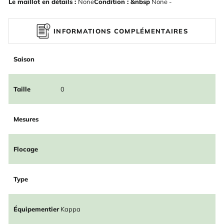
Le maillot en détails :
None
Condition : &nbsp
None -
INFORMATIONS COMPLÉMENTAIRES
Saison
Taille
0
Mesures
Flocage
Type
Équipementier
Kappa