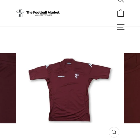
Rechercher
Passer
au
Panier
contenu
Navigation
FERMER