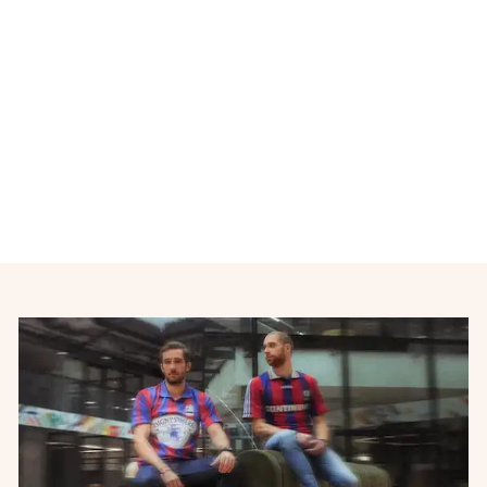
Maillot de foot retro
entraînement FC Metz
KAPPA
€38,00