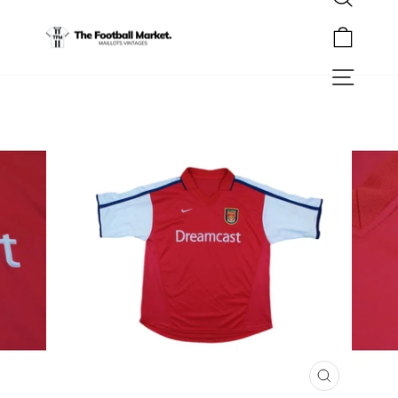
Rechercher
Passer
au
Panier
contenu
Navigation
FERMER