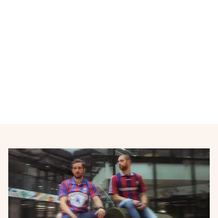
Maillot de foot rétro
domicile Arsenal FC 2001-
2002
NIKE
€45,00