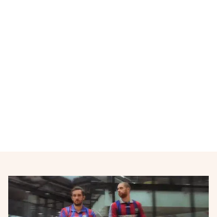
Épuisé
Maillot Coupe de France
rétro Caisse d'Epargne #13
années 2000
ADIDAS
€45,00