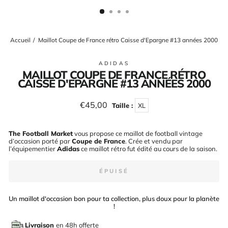
(ESC)
Accueil
/
Maillot Coupe de France rétro Caisse d'Epargne #13 années 2000
ADIDAS
MAILLOT COUPE DE FRANCE RÉTRO
CAISSE D'EPARGNE #13 ANNÉES 2000
Prix
€45,00
Taille :
XL
régulier
The Football Market
vous propose ce maillot de football vintage
d’occasion porté par
Coupe de France
. Crée et vendu par
l’équipementier
Adidas
ce maillot rétro fut édité au cours de la saison
.
ÉPUISÉ
Un maillot d'occasion bon pour ta collection, plus doux pour la planète
!
Livraison
en 48h offerte