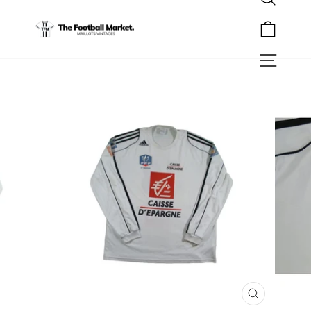
Rechercher
Passer
au
Panier
contenu
Navigation
FERMER