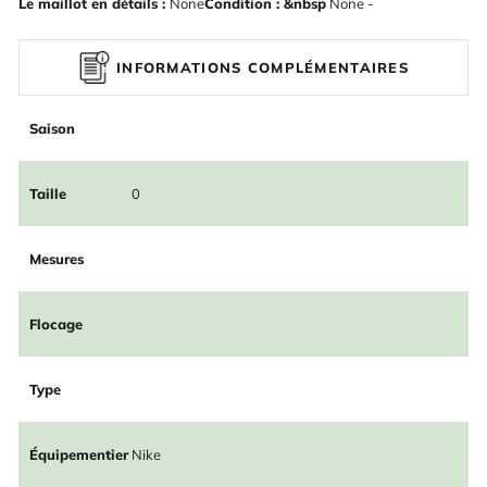
Le maillot en détails :
None
Condition : &nbsp
None -
INFORMATIONS COMPLÉMENTAIRES
Saison
Taille
0
Mesures
Flocage
Type
Équipementier
Nike