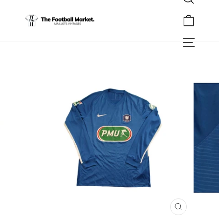
Rechercher
Passer
au
Panier
contenu
Navigation
FERMER