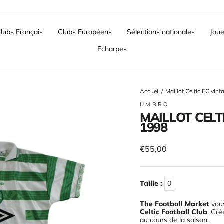
lubs Français
Clubs Européens
Sélections nationales
Joue
Echarpes
Accueil
/
Maillot Celtic FC vin
UMBRO
MAILLOT CELT
1998
Prix
€55,00
régulier
Taille :
0
The Football Market
vous
Celtic Football Club
. Cré
au cours de la saison
.