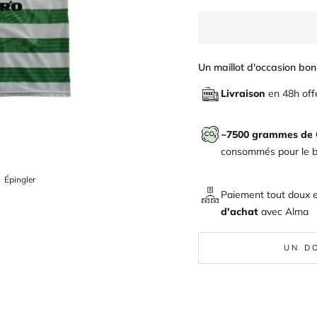
Un maillot d'occasion bon 
Livraison
en 48h off
~7500 grammes de
consommés pour le bi
ger
Épingler
Épingler
sur
Paiement tout doux 
Pinterest
d'achat
avec
Alma
UN D