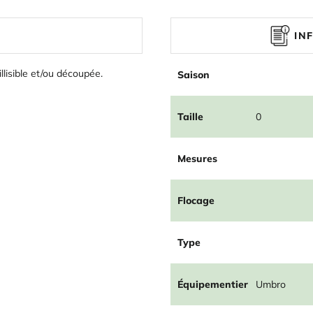
IN
illisible et/ou découpée.
Saison
Taille
0
Mesures
Flocage
Type
Équipementier
Umbro