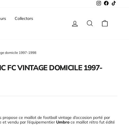
Instagram
Facebook
TikTok
urs
Collectors
Se connecter
Rechercher
Panier
tage domicile 1997-1998
IC FC VINTAGE DOMICILE 1997-
 propose ce maillot de football vintage d’occasion porté par
e et vendu par l’équipementier
Umbro
ce maillot rétro fut édité