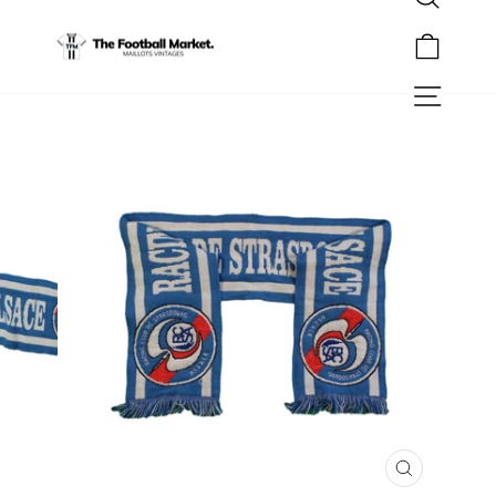
Rechercher
Passer
au
Panier
contenu
Navigation
FERMER