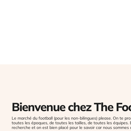
Echarpe de foot rétro Luçon - Olympique
Lyonnais Coupe de France 2011-2012
OFFICIEL
€15,00
Bienvenue chez The Fo
Le marché du football (pour les non-bilingues) please. On te pro
toutes les époques, de toutes les tailles, de toutes les équipes.
recherche et on est bien placé pour le savoir car nous sommes 