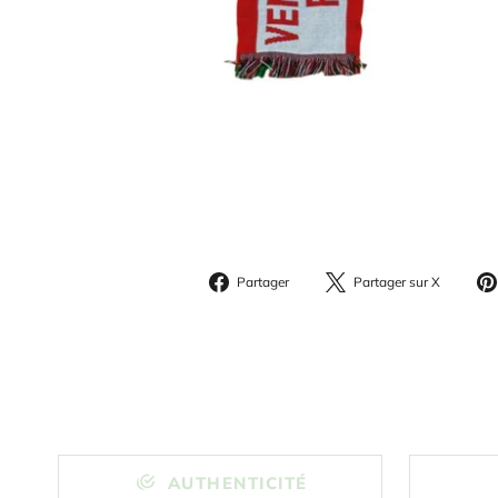
Partager
Parta
Partager
Partager sur X
sur
sur
Facebook
X
AUTHENTICITÉ