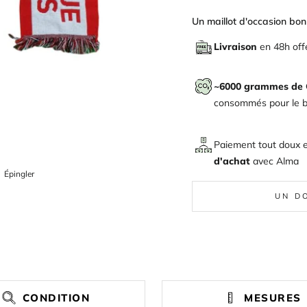
Un maillot d'occasion bon 
Livraison
en 48h off
~6000 grammes de
consommés pour le bi
Paiement tout doux 
d'achat
avec
Alma
ger
Épingler
Épingler
sur
Pinterest
UN D
CONDITION
MESURES