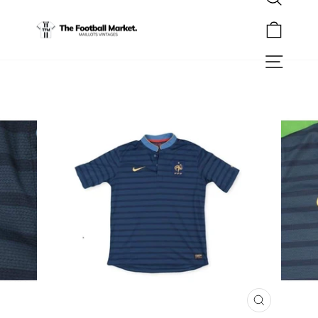
Rechercher
Passer
au
Panier
contenu
Navigation
FERMER