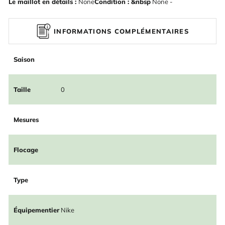
Le maillot en détails :
None
Condition : &nbsp
None -
INFORMATIONS COMPLÉMENTAIRES
Saison
Taille
0
Mesures
Flocage
Type
Équipementier
Nike