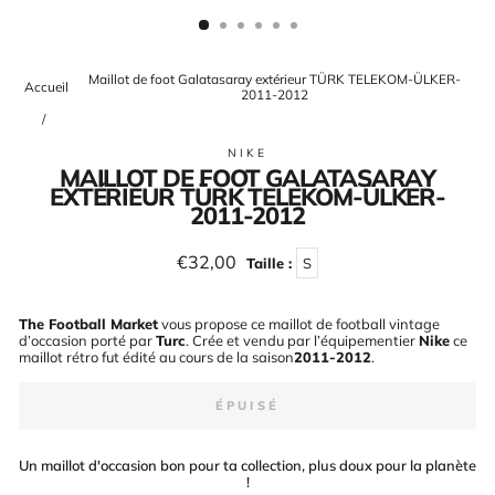
(ESC)
Maillot de foot Galatasaray extérieur TÜRK TELEKOM-ÜLKER-
Accueil
2011-2012
/
NIKE
MAILLOT DE FOOT GALATASARAY
EXTÉRIEUR TÜRK TELEKOM-ÜLKER-
2011-2012
Prix
€32,00
Taille :
S
régulier
The Football Market
vous propose ce maillot de football vintage
d’occasion porté par
Turc
. Crée et vendu par l’équipementier
Nike
ce
maillot rétro fut édité au cours de la saison
2011-2012
.
ÉPUISÉ
Un maillot d'occasion bon pour ta collection, plus doux pour la planète
!