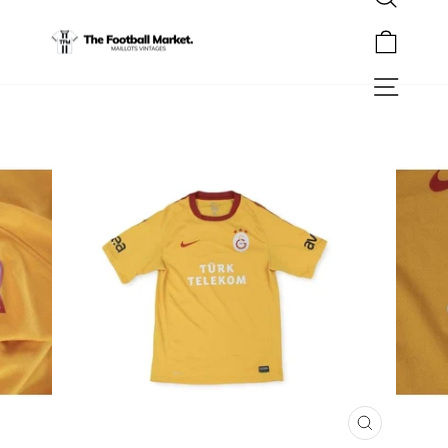
Rechercher
Passer
au
Panier
contenu
Navigation
FERMER