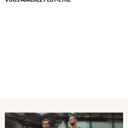
Épuisé
Maillot de foot Galatasaray
extérieur TÜRK TELEKOM-
ÜLKER-2011-2012
NIKE
€32,00