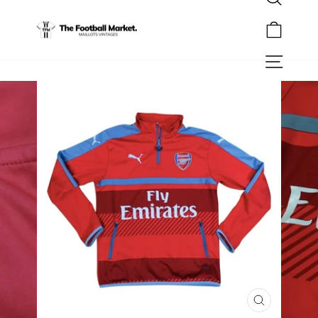
Rechercher
Passer
au
Panier
contenu
Navigation
FERMER