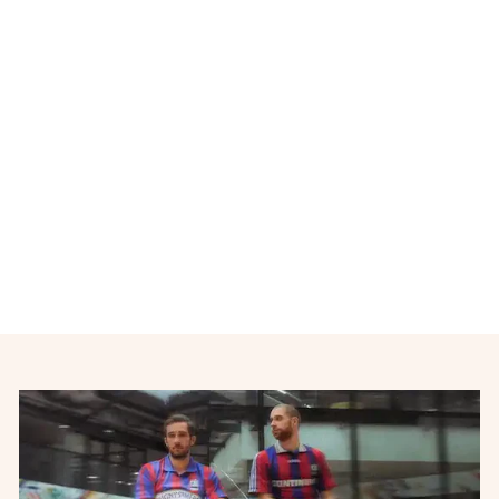
Épuisé
Veste de l'équipe d'Arsenal
Fly Emirate
PUMA
€35,00