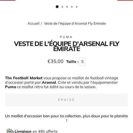
(ESC)
Accueil
/
Veste de l'équipe d'Arsenal Fly Emirate
PUMA
VESTE DE L'ÉQUIPE D'ARSENAL FLY
EMIRATE
Prix
€35,00
Taille :
S
régulier
The Football Market
vous propose ce maillot de football vintage
d’occasion porté par
Arsenal
. Crée et vendu par l’équipementier
Puma
ce maillot rétro fut édité au cours de la saison
.
ÉPUISÉ
Un maillot d'occasion bon pour ta collection, plus doux pour la planète
!
Livraison
en 48h offerte