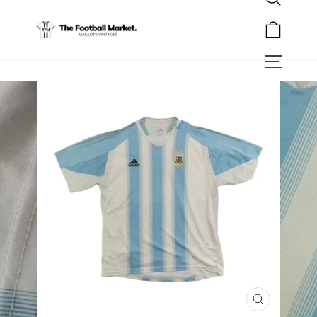
Rechercher
Passer
au
Panier
contenu
Navigation
FERMER