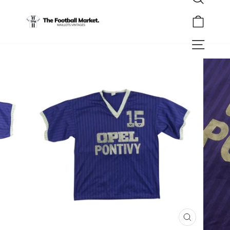
Rechercher
Passer
au
Panier
contenu
Navigation
FERMER