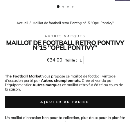
(ESC)
Accueil
/
Maillot de football retro Pontivy n°15 "Opel Pontivy"
AUTRES MARQUES
MAILLOT DE FOOTBALL RETRO PONTIVY
N°15 "OPEL PONTIVY"
Prix
€34,00
Taille :
L
régulier
The Football Market
vous propose ce maillot de football vintage
d’occasion porté par
Autres championnats
. Crée et vendu par
l’équipementier
Autres marques
ce maillot rétro fut édité au cours de
la saison
.
AJOUTER AU PANIER
Un maillot d'occasion bon pour ta collection, plus doux pour la planète
!