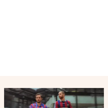
Maillot de football retro
Pontivy n°15 "Opel Pontivy"
AUTRES MARQUES
€34,00