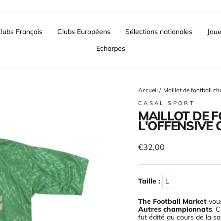
lubs Français
Clubs Européens
Sélections nationales
Joue
Echarpes
Accueil
/
Maillot de football ch
CASAL SPORT
MAILLOT DE 
L'OFFENSIVE 
Prix
€32,00
régulier
Taille :
L
The Football Market
vous
Autres championnats
. 
fut édité au cours de la s