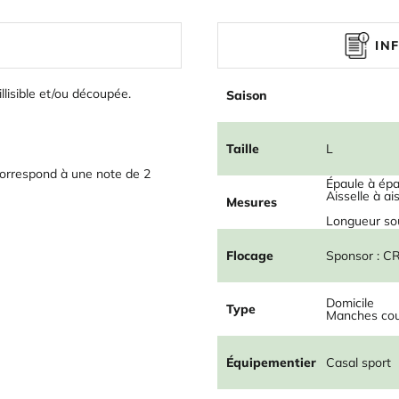
IN
illisible et/ou découpée.
Saison
Taille
L
orrespond à une note de 2
Épaule à épa
Aisselle à ai
Mesures
Longueur sou
Flocage
Sponsor : 
Domicile
Type
Manches cou
Équipementier
Casal sport