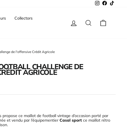
Instagram
Facebook
TikTok
urs
Collectors
Se connecter
Rechercher
Panier
allenge de l'offensive Crédit Agricole
FOOTBALL CHALLENGE DE
CRÉDIT AGRICOLE
 propose ce maillot de football vintage d’occasion porté par
Crée et vendu par l’équipementier
Casal sport
ce maillot rétro
aison
.