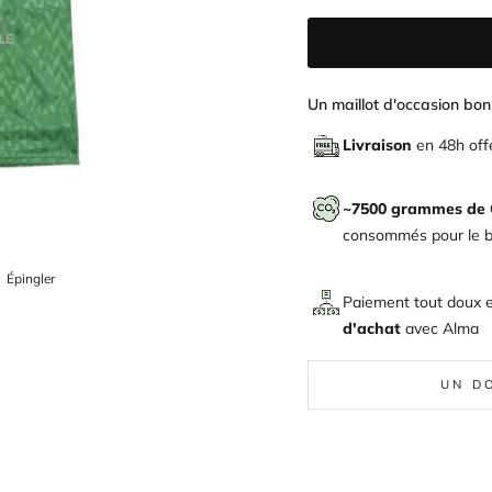
Un maillot d'occasion bon 
Livraison
en 48h off
~7500 grammes de
consommés pour le bi
ger
Épingler
Épingler
sur
Paiement tout doux 
Pinterest
d'achat
avec
Alma
UN D