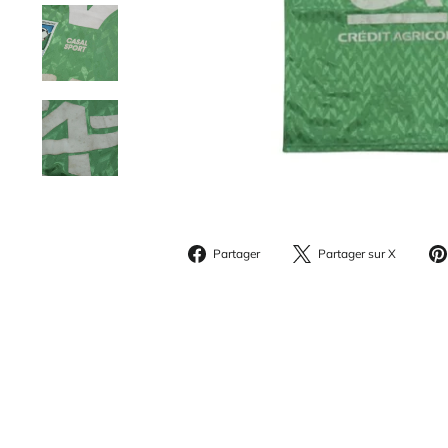
Partager
Parta
Partager
Partager sur X
sur
sur
Facebook
X