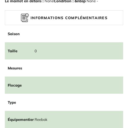
Le maillot en détails :
None
Condition : &nbsp
None -
INFORMATIONS COMPLÉMENTAIRES
Saison
Taille
0
Mesures
Flocage
Type
Équipementier
Reebok