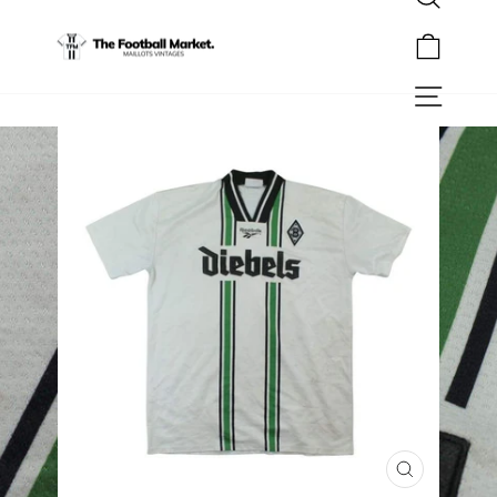
Rechercher
Passer
au
Panier
contenu
Navigation
FERMER