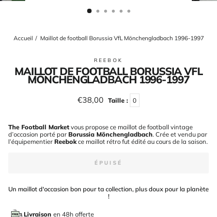
(ESC)
Accueil
/
Maillot de football Borussia VfL Mönchengladbach 1996-1997
REEBOK
MAILLOT DE FOOTBALL BORUSSIA VFL
MÖNCHENGLADBACH 1996-1997
Prix
€38,00
Taille :
0
régulier
The Football Market
vous propose ce maillot de football vintage
d’occasion porté par
Borussia Mönchengladbach
. Crée et vendu par
l’équipementier
Reebok
ce maillot rétro fut édité au cours de la saison
.
ÉPUISÉ
Un maillot d'occasion bon pour ta collection, plus doux pour la planète
!
Livraison
en 48h offerte