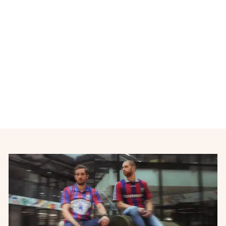
Maillot de football Borussia
VfL Mönchengladbach
1996-1997
REEBOK
€38,00