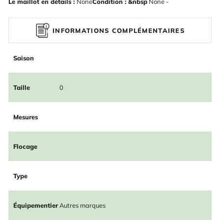
Le maillot en détails :
None
Condition : &nbsp
None -
INFORMATIONS COMPLÉMENTAIRES
Saison
Taille
0
Mesures
Flocage
Type
Équipementier
Autres marques