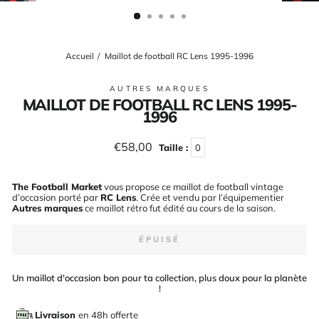
(ESC)
Accueil
/
Maillot de football RC Lens 1995-1996
AUTRES MARQUES
MAILLOT DE FOOTBALL RC LENS 1995-
1996
Prix
€58,00
Taille :
0
régulier
The Football Market
vous propose ce maillot de football vintage
d’occasion porté par
RC Lens
. Crée et vendu par l’équipementier
Autres marques
ce maillot rétro fut édité au cours de la saison
.
ÉPUISÉ
Un maillot d'occasion bon pour ta collection, plus doux pour la planète
!
Livraison
en 48h offerte