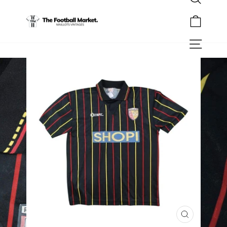
Rechercher
Passer
au
Panier
contenu
Navigation
FERMER