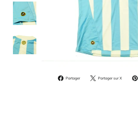
Partager
Parta
Partager
Partager sur X
sur
sur
Facebook
X