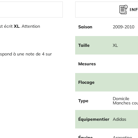
IN
st écrit
XL
. Attention
Saison
2009-2010
Taille
XL
spond à une note de 4 sur
Mesures
Flocage
Domicile
Type
Manches cou
Équipementier
Adidas
Équipe
Argentine