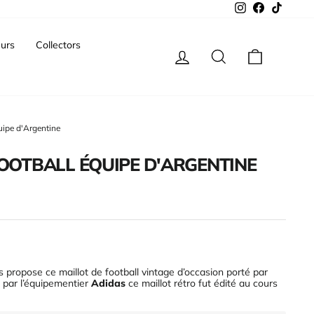
Instagram
Facebook
TikTok
urs
Collectors
Se connecter
Rechercher
Panier
quipe d'Argentine
FOOTBALL ÉQUIPE D'ARGENTINE
 propose ce maillot de football vintage d’occasion porté par
 par l’équipementier
Adidas
ce maillot rétro fut édité au cours