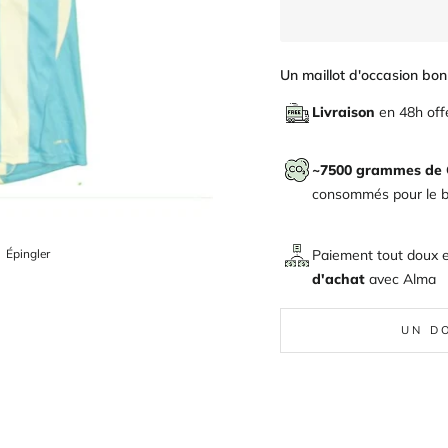
Un maillot d'occasion bon 
Livraison
en 48h off
~7500 grammes de
consommés pour le bi
ger
Épingler
Paiement tout doux 
Épingler
sur
d'achat
avec
Alma
Pinterest
UN D