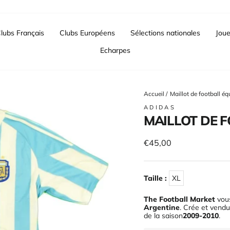
lubs Français
Clubs Européens
Sélections nationales
Joue
Echarpes
Accueil
/
Maillot de football é
ADIDAS
MAILLOT DE 
Prix
€45,00
régulier
Taille :
XL
The Football Market
vous
Argentine
. Crée et vendu
de la saison
2009-2010
.