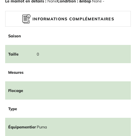
Le maillot en détails :
None
Condition : &nbsp
None -
INFORMATIONS COMPLÉMENTAIRES
Saison
Taille
0
Mesures
Flocage
Type
Équipementier
Puma