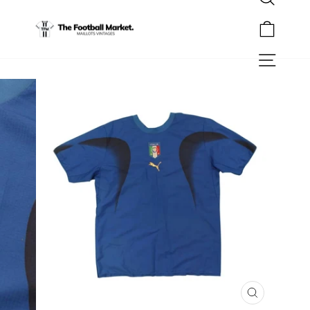
Rechercher
Passer
au
Panier
contenu
Navigation
FERMER