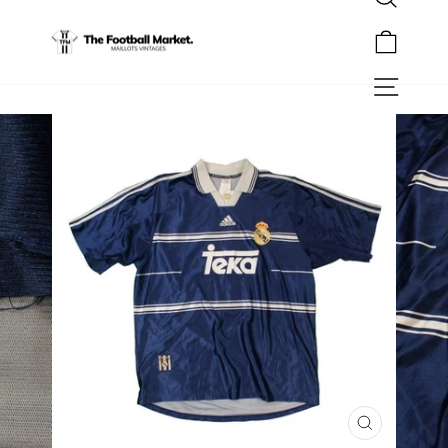
Rechercher
Passer
au
Panier
contenu
Navigation
FERMER