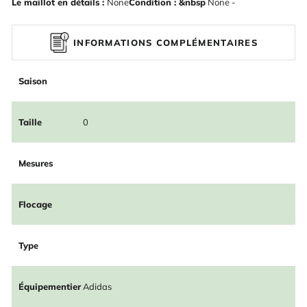
Le maillot en détails :
None
Condition : &nbsp
None -
INFORMATIONS COMPLÉMENTAIRES
Saison
Taille
0
Mesures
Flocage
Type
Équipementier
Adidas