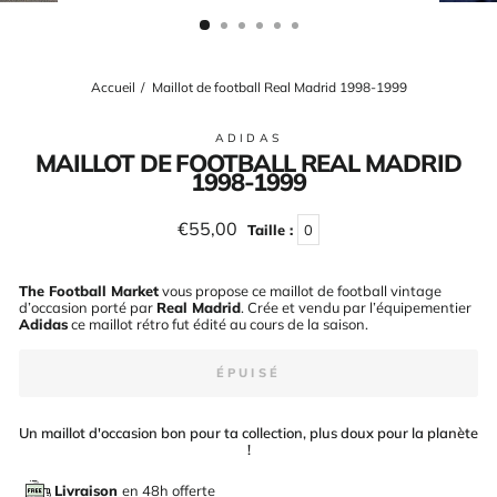
(ESC)
Accueil
/
Maillot de football Real Madrid 1998-1999
ADIDAS
MAILLOT DE FOOTBALL REAL MADRID
1998-1999
Prix
€55,00
Taille :
0
régulier
The Football Market
vous propose ce maillot de football vintage
d’occasion porté par
Real Madrid
. Crée et vendu par l’équipementier
Adidas
ce maillot rétro fut édité au cours de la saison
.
ÉPUISÉ
Un maillot d'occasion bon pour ta collection, plus doux pour la planète
!
Livraison
en 48h offerte