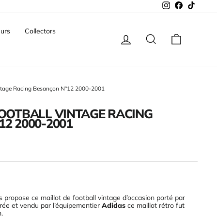
Instagram
Facebook
TikTok
urs
Collectors
Se connecter
Rechercher
Panier
vintage Racing Besançon N°12 2000-2001
FOOTBALL VINTAGE RACING
2 2000-2001
 propose ce maillot de football vintage d’occasion porté par
Crée et vendu par l’équipementier
Adidas
ce maillot rétro fut
n
.