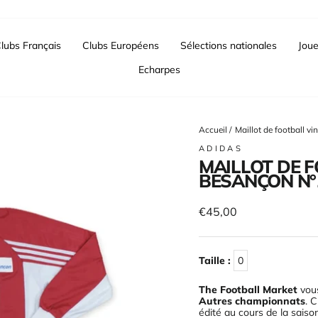
lubs Français
Clubs Européens
Sélections nationales
Joue
Echarpes
Accueil
/
Maillot de football 
ADIDAS
MAILLOT DE 
BESANÇON N°1
Prix
€45,00
régulier
Taille :
0
The Football Market
vous
Autres championnats
. 
édité au cours de la saiso