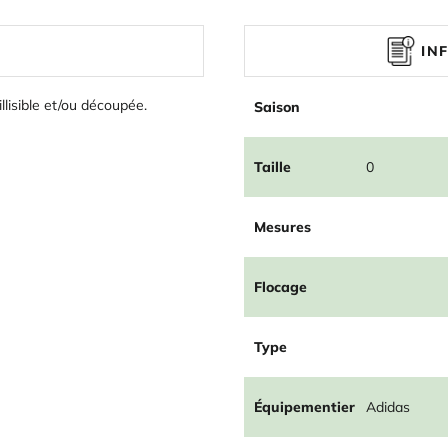
IN
illisible et/ou découpée.
Saison
Taille
0
Mesures
Flocage
Type
Équipementier
Adidas