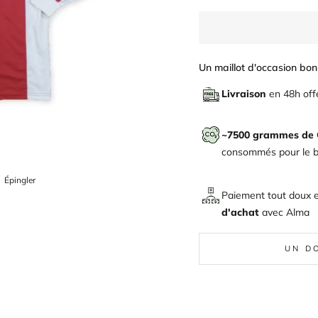
Un maillot d'occasion bon 
Livraison
en 48h off
~7500 grammes de
consommés pour le bi
ger
Épingler
Épingler
sur
Paiement tout doux 
Pinterest
d'achat
avec
Alma
UN D