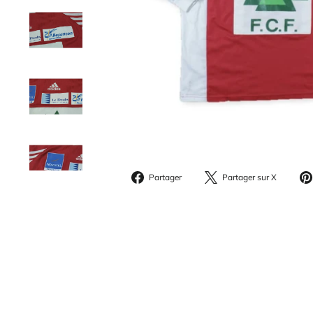
Partager
Parta
Partager
Partager sur X
sur
sur
Facebook
X