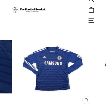
Rechercher
Passer
au
Panier
contenu
Navigation
FERMER