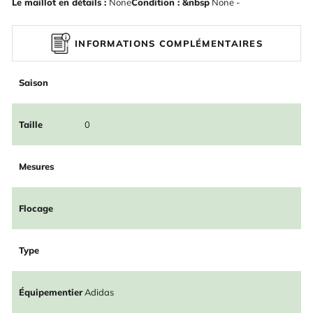
Le maillot en détails :
None
Condition : &nbsp
None -
INFORMATIONS COMPLÉMENTAIRES
Saison
Taille
0
Mesures
Flocage
Type
Équipementier
Adidas