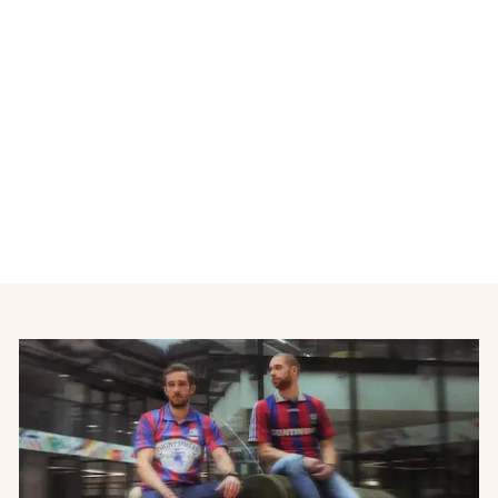
Maillot de football retro
Chelsea n°10 HASARD
2012-2013
ADIDAS
€35,00