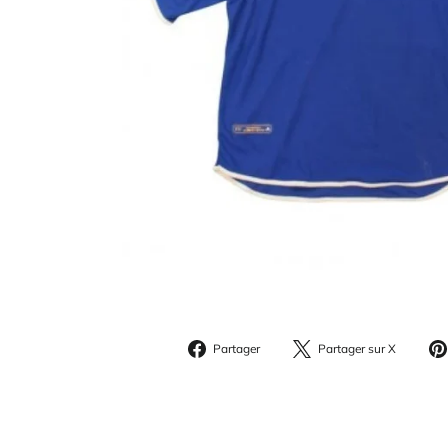
Partager
Parta
Partager
Partager sur X
sur
sur
Facebook
X