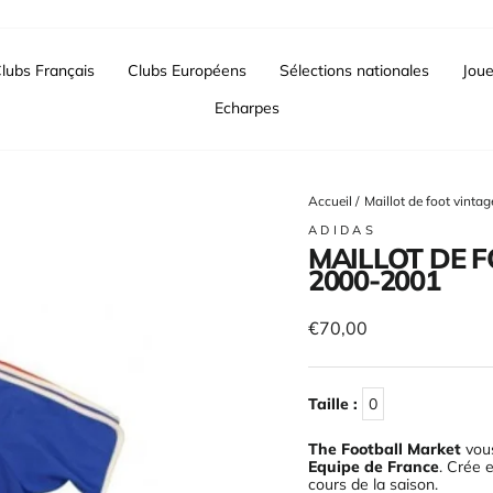
lubs Français
Clubs Européens
Sélections nationales
Joue
Echarpes
Accueil
/
Maillot de foot vint
ADIDAS
MAILLOT DE F
2000-2001
Prix
€70,00
régulier
Taille :
0
The Football Market
vous
Equipe de France
. Crée 
cours de la saison
.