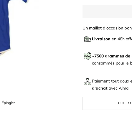
Un maillot d'occasion bon 
Livraison
en 48h off
~7500 grammes de
consommés pour le bi
Paiement tout doux 
d'achat
avec
Alma
ger
Épingler
Épingler
UN D
sur
Pinterest