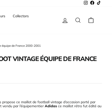
Instagram
Facebook
TikTok
urs
Collectors
Se connecter
Rechercher
Panier
age équipe de France 2000-2001
OOT VINTAGE ÉQUIPE DE FRANCE
 propose ce maillot de football vintage d’occasion porté par
et vendu par l’équipementier
Adidas
ce maillot rétro fut édité au