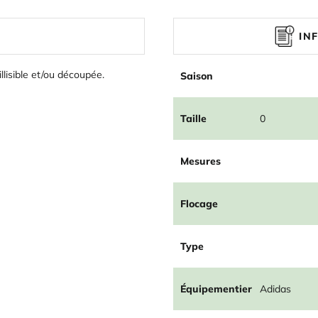
IN
illisible et/ou découpée.
Saison
Taille
0
Mesures
Flocage
Type
Équipementier
Adidas