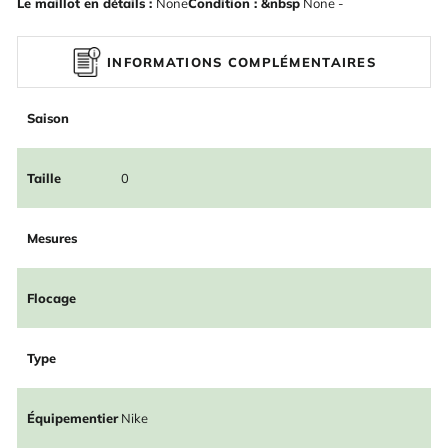
Le maillot en détails :
None
Condition : &nbsp
None -
INFORMATIONS COMPLÉMENTAIRES
Saison
Taille
0
Mesures
Flocage
Type
Équipementier
Nike