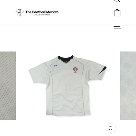
Rechercher
Passer
au
Panier
contenu
Navigation
FERMER