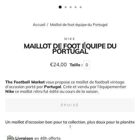
(ESC)
Accueil
/
Maillot de foot équipe du Portugal
NIKE
MAILLOT DE FOOT ÉQUIPE DU
PORTUGAL
Prix
€24,00
Taille :
0
régulier
The Football Market
vous propose ce maillot de football vintage
d’occasion porté par
Portugal
. Crée et vendu par l’équipementier
Nike
ce maillot rétro fut édité au cours de la saison
.
ÉPUISÉ
Un maillot d'occasion bon pour ta collection, plus doux pour la planète
!
Livraison
en 48h offerte