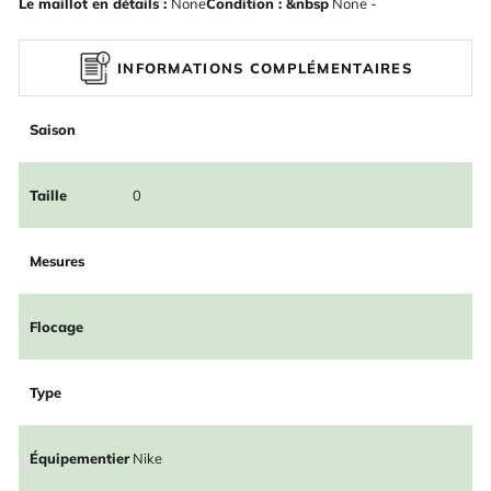
Le maillot en détails :
None
Condition : &nbsp
None -
INFORMATIONS COMPLÉMENTAIRES
Saison
Taille
0
Mesures
Flocage
Type
Équipementier
Nike