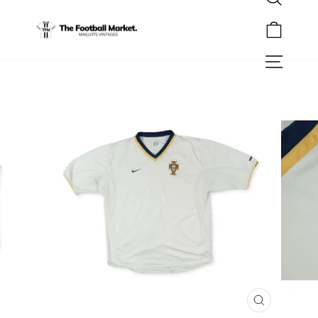
Rechercher
Passer
au
Panier
contenu
Navigation
FERMER