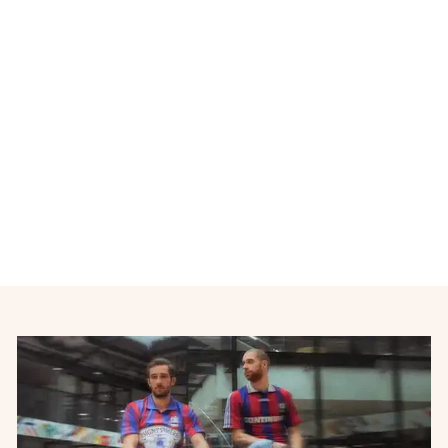
Maillot de foot FC Barcelone
QATAR AIRWAYS n°11
NEYMAR JR 2013-2014
NIKE
€38,00