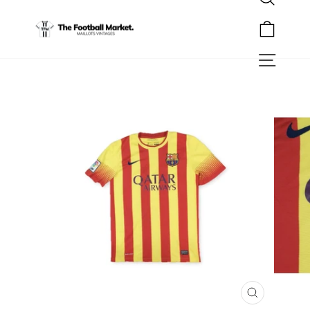
Rechercher
Passer
au
Panier
contenu
Navigation
FERMER