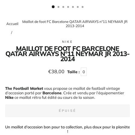
(ESC)
Maillot de foot FC Barcelone QATAR AIRWAYS n°11 NEYMAR JR
Accueil
2013-2014
/
NIKE
MAILLOT DE FOOT FC BARCELONE
QATAR AIRWAYS N°11 NEYMAR JR 2013-
2014
Prix
€38,00
Taille :
0
régulier
The Football Market
vous propose ce maillot de football vintage
d’occasion porté par
Barcelone
. Crée et vendu par l’équipementier
Nike
ce maillot rétro fut édité au cours de la saison
.
ÉPUISÉ
Un maillot d'occasion bon pour ta collection, plus doux pour la planète
!