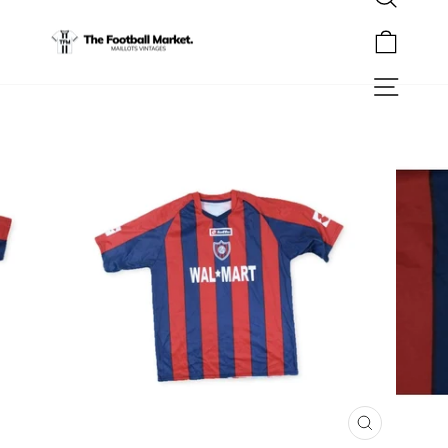
Rechercher
Passer
au
Panier
contenu
Navigation
FERMER