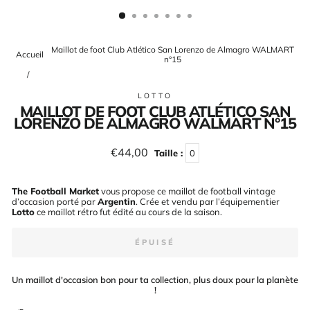
(ESC)
Maillot de foot Club Atlético San Lorenzo de Almagro WALMART
Accueil
n°15
/
LOTTO
MAILLOT DE FOOT CLUB ATLÉTICO SAN
LORENZO DE ALMAGRO WALMART N°15
Prix
€44,00
Taille :
0
régulier
The Football Market
vous propose ce maillot de football vintage
d’occasion porté par
Argentin
. Crée et vendu par l’équipementier
Lotto
ce maillot rétro fut édité au cours de la saison
.
ÉPUISÉ
Un maillot d'occasion bon pour ta collection, plus doux pour la planète
!