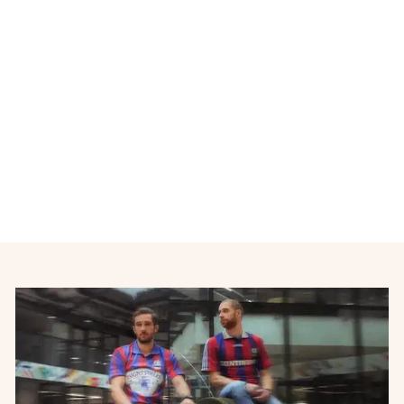
Maillot de foot Club Atlético
San Lorenzo de Almagro
WALMART n°15
LOTTO
€44,00