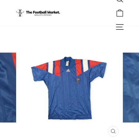
Rechercher
Passer
au
Panier
contenu
Navigation
FERMER