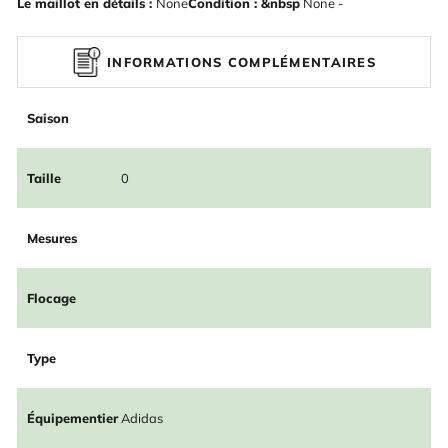
Le maillot en détails :
None
Condition : &nbsp
None -
INFORMATIONS COMPLÉMENTAIRES
Saison
Taille
0
Mesures
Flocage
Type
Équipementier
Adidas