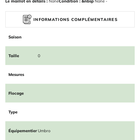
Le maillot en détails :
None
Condition : &nbsp
None -
INFORMATIONS COMPLÉMENTAIRES
Saison
Taille
0
Mesures
Flocage
Type
Équipementier
Umbro