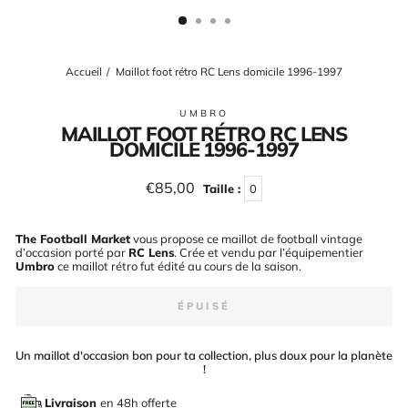
(ESC)
Accueil
/
Maillot foot rétro RC Lens domicile 1996-1997
UMBRO
MAILLOT FOOT RÉTRO RC LENS
DOMICILE 1996-1997
Prix
€85,00
Taille :
0
régulier
The Football Market
vous propose ce maillot de football vintage
d’occasion porté par
RC Lens
. Crée et vendu par l’équipementier
Umbro
ce maillot rétro fut édité au cours de la saison
.
ÉPUISÉ
Un maillot d'occasion bon pour ta collection, plus doux pour la planète
!
Livraison
en 48h offerte