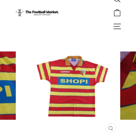
Rechercher
Passer
au
Panier
contenu
Navigation
FERMER