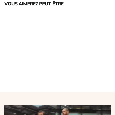
VOUS AIMEREZ PEUT-ÊTRE
Épuisé
Maillot foot rétro équipe de
France entraînement enfant
2008-2009
ADIDAS
€22,00