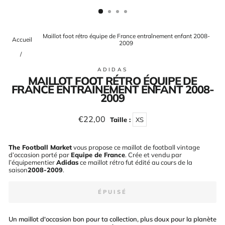
(ESC)
Maillot foot rétro équipe de France entraînement enfant 2008-
Accueil
2009
/
ADIDAS
MAILLOT FOOT RÉTRO ÉQUIPE DE
FRANCE ENTRAÎNEMENT ENFANT 2008-
2009
Prix
€22,00
Taille :
XS
régulier
The Football Market
vous propose ce maillot de football vintage
d’occasion porté par
Equipe de France
. Crée et vendu par
l’équipementier
Adidas
ce maillot rétro fut édité au cours de la
saison
2008-2009
.
ÉPUISÉ
Un maillot d'occasion bon pour ta collection, plus doux pour la planète