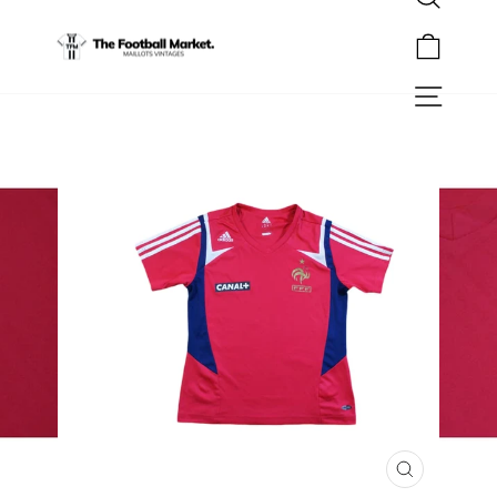
Rechercher
Passer
au
Panier
contenu
Navigation
FERMER