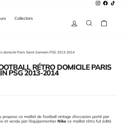
Instagram
Facebook
TikTok
urs
Collectors
Se connecter
Rechercher
Panier
étro domicile Paris Saint-Germain PSG 2013-2014
OOTBALL RÉTRO DOMICILE PARIS
N PSG 2013-2014
 propose ce maillot de football vintage d’occasion porté par
ée et vendu par l’équipementier
Nike
ce maillot rétro fut édité