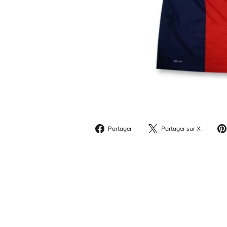
Partager
Parta
Partager
Partager sur X
sur
sur
Facebook
X