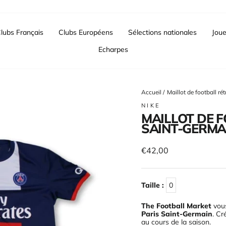
lubs Français
Clubs Européens
Sélections nationales
Joue
Echarpes
Accueil
/
Maillot de football r
NIKE
MAILLOT DE F
SAINT-GERMAI
Prix
€42,00
régulier
Taille :
0
The Football Market
vous
Paris Saint-Germain
. Cr
au cours de la saison
.