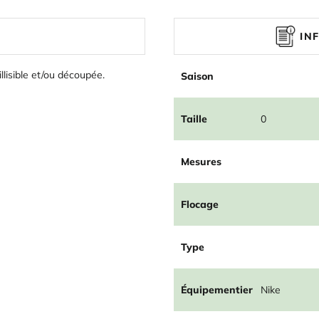
IN
illisible et/ou découpée.
Saison
Taille
0
Mesures
Flocage
Type
Équipementier
Nike