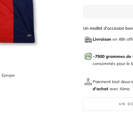
Un maillot d'occasion bon 
Livraison
en 48h off
~7500 grammes de
consommés pour le bi
ger
Épingler
Épingler
sur
Paiement tout doux 
Pinterest
d'achat
avec
Alma
UN D