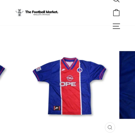
Rechercher
Passer
au
Panier
contenu
Navigation
FERMER