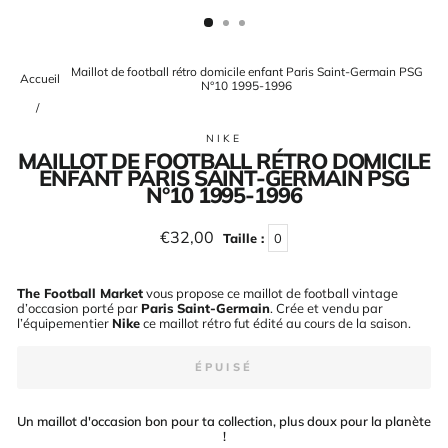
(ESC)
Maillot de football rétro domicile enfant Paris Saint-Germain PSG
Accueil
N°10 1995-1996
/
NIKE
MAILLOT DE FOOTBALL RÉTRO DOMICILE
ENFANT PARIS SAINT-GERMAIN PSG
N°10 1995-1996
Prix
€32,00
Taille :
0
régulier
The Football Market
vous propose ce maillot de football vintage
d’occasion porté par
Paris Saint-Germain
. Crée et vendu par
l’équipementier
Nike
ce maillot rétro fut édité au cours de la saison
.
ÉPUISÉ
Un maillot d'occasion bon pour ta collection, plus doux pour la planète
!