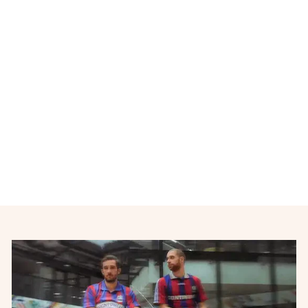
Maillot de football rétro
domicile enfant Paris Saint-
Germain PSG N°10 1995-
1996
NIKE
€32,00