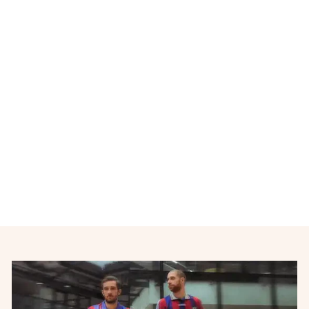
Épuisé
Maillot de football rétro
domicile Besançon N°8
années 1980
AUTRES MARQUES
€105,00