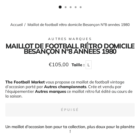
(ESC)
Accueil
/
Maillot de football rétro domicile Besançon N°8 années 1980
AUTRES MARQUES
MAILLOT DE FOOTBALL RÉTRO DOMICILE
BESANÇON N°8 ANNÉES 1980
Prix
€105,00
Taille :
L
régulier
The Football Market
vous propose ce maillot de football vintage
d’occasion porté par
Autres championnats
. Crée et vendu par
l’équipementier
Autres marques
ce maillot rétro fut édité au cours de
la saison
.
ÉPUISÉ
Un maillot d'occasion bon pour ta collection, plus doux pour la planète
!