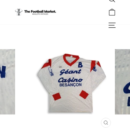
Rechercher
Passer
au
Panier
contenu
Navigation
FERMER