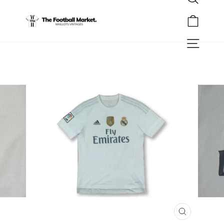
Rechercher
Passer
au
Panier
contenu
Navigation
FERMER