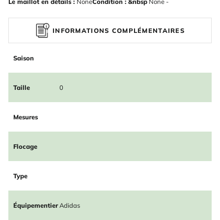
Le maillot en détails :
None
Condition : &nbsp
None -
INFORMATIONS COMPLÉMENTAIRES
Saison
Taille
0
Mesures
Flocage
Type
Équipementier
Adidas