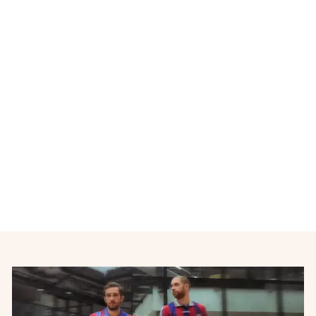
Épuisé
Maillot de foot retro Equipe
de France N°24 LOEB 2012-
2013
NIKE
€20,00