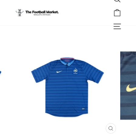
Rechercher
Passer
au
Panier
contenu
Navigation
FERMER