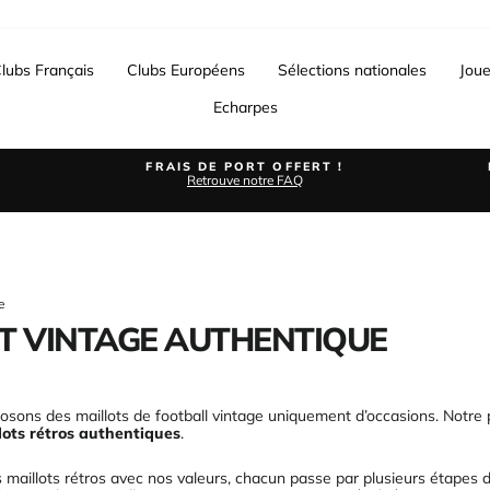
lubs Français
Clubs Européens
Sélections nationales
Joue
Echarpes
FRAIS DE PORT OFFERT !
Retrouve notre FAQ
Diaporama
Pause
e
T VINTAGE AUTHENTIQUE
posons des maillots de football vintage uniquement d’occasions. Notre
lots rétros authentiques
.
 maillots rétros avec nos valeurs, chacun passe par plusieurs étapes 