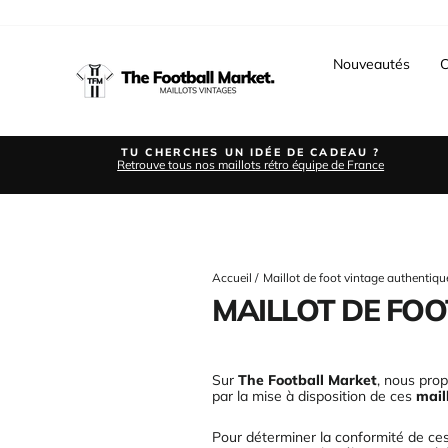
Passer
au
contenu
Nouveautés
C
TU CHERCHES UN IDÉE DE CADEAU ?
Retrouve tous nos maillots rétro équipe de France
Accueil
/
Maillot de foot vintage authentiqu
MAILLOT DE FOO
Sur
The Football Market
, nous pro
par la mise à disposition de ces
mail
Pour déterminer la conformité de ces