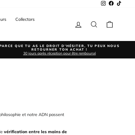
Instagram
Facebook
TikTok
urs
Collectors
Se connecter
Rechercher
Panier
PARCE QUE TU AS LE DROIT D'HÉSITER, TU PEUX NOUS
RETOURNER TON ACHAT !
30 jours après réception pour être remboursé
 philosophie et notre ADN passent
de
vérification entre les mains de